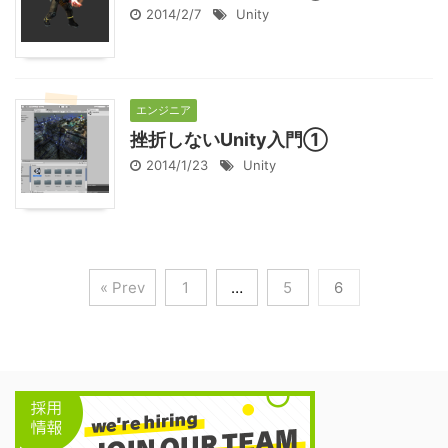
2014/2/7
Unity
エンジニア
挫折しないUnity入門①
2014/1/23
Unity
« Prev
1
…
5
6