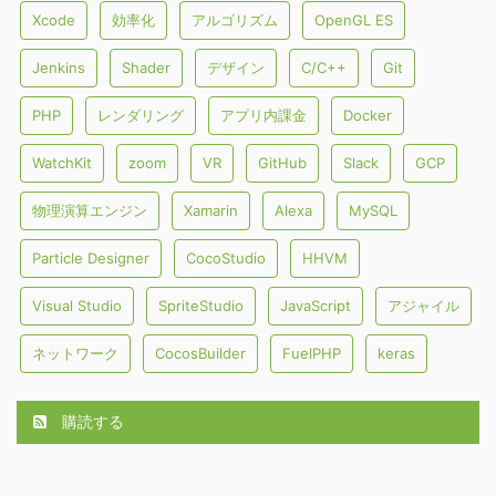
Xcode
効率化
アルゴリズム
OpenGL ES
Jenkins
Shader
デザイン
C/C++
Git
PHP
レンダリング
アプリ内課金
Docker
WatchKit
zoom
VR
GitHub
Slack
GCP
物理演算エンジン
Xamarin
Alexa
MySQL
Particle Designer
CocoStudio
HHVM
Visual Studio
SpriteStudio
JavaScript
アジャイル
ネットワーク
CocosBuilder
FuelPHP
keras
購読する