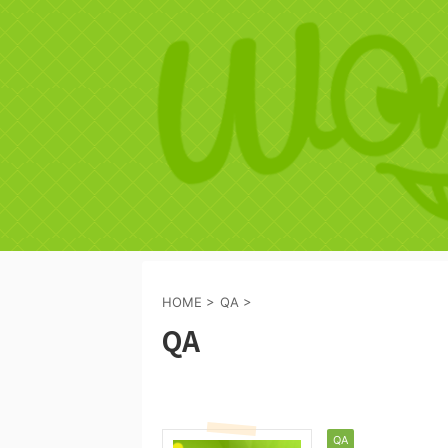
HOME
>
QA
>
QA
QA