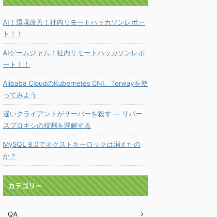
AI！環境改善！社内リモートハッカソンレポー
ト！！
AIゲームジャム！社内リモートハッカソンレポ
ート！！
Alibaba CloudのKubernetes CNI、Terwayを使
ってみよう
遅いクライアントがサーバーを殺す ― リバー
スプロキシの役割を理解する
MySQL 8.0でネクストキーロックは消えたの
か？
カテゴリー
QA