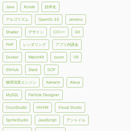
Java
Xcode
効率化
アルゴリズム
OpenGL ES
Jenkins
Shader
デザイン
C/C++
Git
PHP
レンダリング
アプリ内課金
Docker
WatchKit
zoom
VR
GitHub
Slack
GCP
物理演算エンジン
Xamarin
Alexa
MySQL
Particle Designer
CocoStudio
HHVM
Visual Studio
SpriteStudio
JavaScript
アジャイル