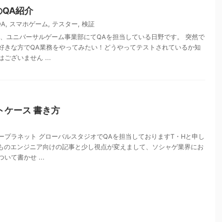
QA紹介
QA
,
スマホゲーム
,
テスター
,
検証
は、ユニバーサルゲーム事業部にてQAを担当している日野です。 突然で
好きな方でQA業務をやってみたい！どうやってテストされているか知
ございません ...
トケース 書き方
ープラネット グローバルスタジオでQAを担当しておりますT・Hと申し
ものエンジニア向けの記事と少し視点が変えまして、ソシャゲ業界にお
いて書かせ ...