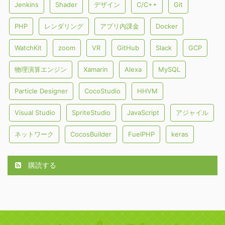
Jenkins
Shader
デザイン
C/C++
Git
PHP
レンダリング
アプリ内課金
Docker
WatchKit
zoom
VR
GitHub
Slack
GCP
物理演算エンジン
Xamarin
Alexa
MySQL
Particle Designer
CocoStudio
HHVM
Visual Studio
SpriteStudio
JavaScript
アジャイル
ネットワーク
CocosBuilder
FuelPHP
keras
購読する