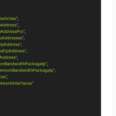
Switches"
,
pAddress"
,
pAddressPro"
,
ipAddresses"
,
ipAddress"
,
teEipAddress"
,
pAddress"
,
nBandwidthPackageIp"
,
mmonBandwidthPackageIp"
,
ces"
,
tworkInterfaces"