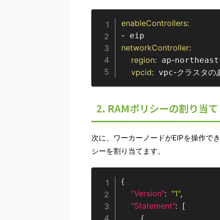
enableControllers
:
-
networkController
:
region
:
-
 ap
northeast
vpcid
:
-
 vpc
クラスタのあ
2. RAMポリシーの割り当て
次に、ワーカーノードがEIPを操作できる
シーを割り当てます。
{
"Version"
:
"1"
,
"Statement"
:
[
{