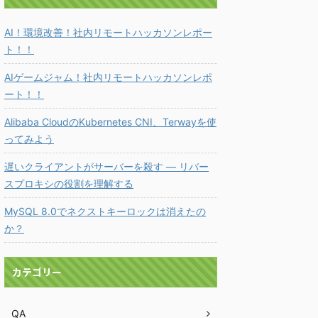
AI！環境改善！社内リモートハッカソンレポー
ト！！
AIゲームジャム！社内リモートハッカソンレポ
ート！！
Alibaba CloudのKubernetes CNI、Terwayを使
ってみよう
遅いクライアントがサーバーを殺す ― リバー
スプロキシの役割を理解する
MySQL 8.0でネクストキーロックは消えたの
か？
カテゴリー
QA