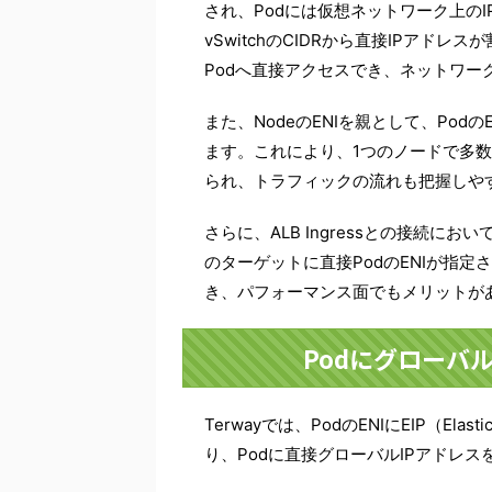
され、Podには仮想ネットワーク上のI
vSwitchのCIDRから直接IPアド
Podへ直接アクセスでき、ネットワー
また、NodeのENIを親として、Podの
ます。これにより、1つのノードで多数
られ、トラフィックの流れも把握しや
さらに、ALB Ingressとの接続にお
のターゲットに直接PodのENIが指
き、パフォーマンス面でもメリットが
Podにグローバル
Terwayでは、PodのENIにEIP（Ela
り、Podに直接グローバルIPアドレ