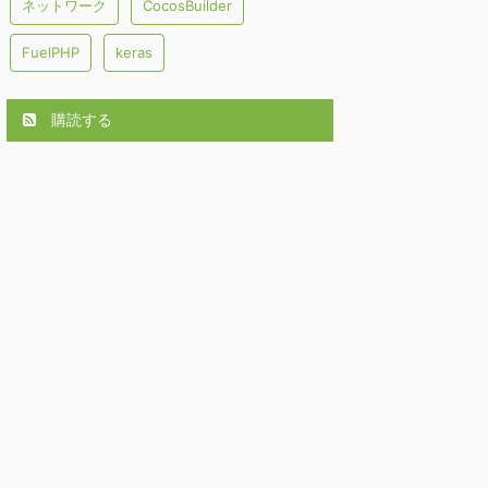
ネットワーク
CocosBuilder
FuelPHP
keras
購読する