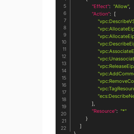
"Effect"
:
"Allow"
,
"Action"
:
[
"vpc:DescribeV
"vpc:AllocateEi
"vpc:AllocateEi
"vpc:DescribeE
"vpc:AssociateE
"vpc:Unassocia
"vpc:ReleaseEi
"vpc:AddCommo
"vpc:RemoveCo
"vpc:TagResour
"ecs:DescribeNe
]
,
"Resource"
:
"*"
}
]
}