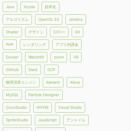
Java
Xcode
効率化
アルゴリズム
OpenGL ES
Jenkins
Shader
デザイン
C/C++
Git
PHP
レンダリング
アプリ内課金
Docker
WatchKit
zoom
VR
GitHub
Slack
GCP
物理演算エンジン
Xamarin
Alexa
MySQL
Particle Designer
CocoStudio
HHVM
Visual Studio
SpriteStudio
JavaScript
アジャイル