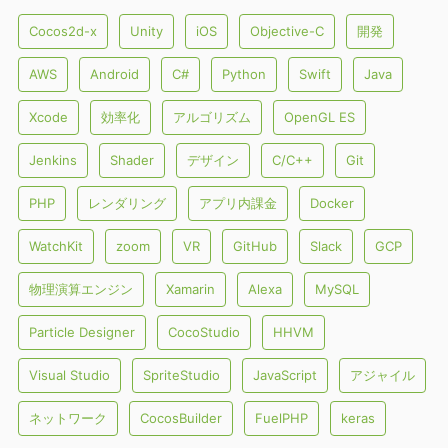
Cocos2d-x
Unity
iOS
Objective-C
開発
AWS
Android
C#
Python
Swift
Java
Xcode
効率化
アルゴリズム
OpenGL ES
Jenkins
Shader
デザイン
C/C++
Git
PHP
レンダリング
アプリ内課金
Docker
WatchKit
zoom
VR
GitHub
Slack
GCP
物理演算エンジン
Xamarin
Alexa
MySQL
Particle Designer
CocoStudio
HHVM
Visual Studio
SpriteStudio
JavaScript
アジャイル
ネットワーク
CocosBuilder
FuelPHP
keras