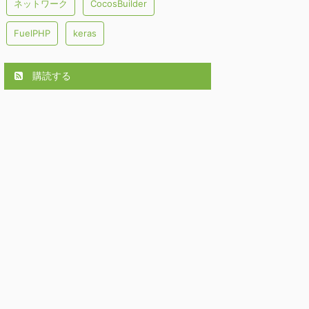
ネットワーク
CocosBuilder
FuelPHP
keras
購読する