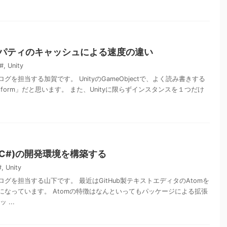
 プロパティのキャッシュによる速度の違い
#
,
Unity
を担当する加賀です。 UnityのGameObjectで、よく読み書きする
sform」だと思います。 また、Unityに限らずインスタンスを１つだけ
ty(C#)の開発環境を構築する
#
,
Unity
グを担当する山下です。 最近はGitHub製テキストエディタのAtomを
になっています。 Atomの特徴はなんといってもパッケージによる拡張
...