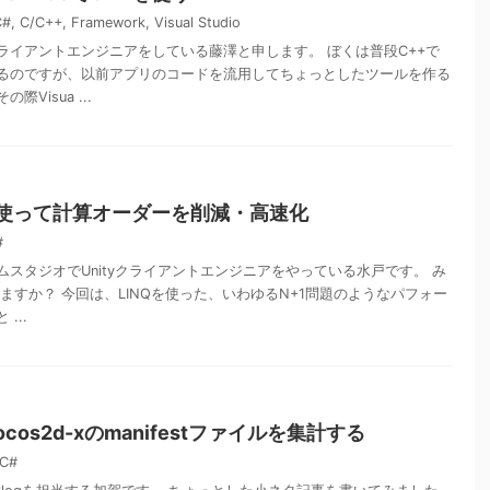
C#
,
C/C++
,
Framework
,
Visual Studio
ライアントエンジニアをしている藤澤と申します。 ぼくは普段C++で
るのですが、以前アプリのコードを流用してちょっとしたツールを作る
Visua ...
inを使って計算オーダーを削減・高速化
#
スタジオでUnityクライアントエンジニアをやっている水戸です。 み
てますか？ 今回は、LINQを使った、いわゆるN+1問題のようなパフォー
...
ocos2d-xのmanifestファイルを集計する
C#