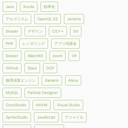
Java
Xcode
効率化
アルゴリズム
OpenGL ES
Jenkins
Shader
デザイン
C/C++
Git
PHP
レンダリング
アプリ内課金
Docker
WatchKit
zoom
VR
GitHub
Slack
GCP
物理演算エンジン
Xamarin
Alexa
MySQL
Particle Designer
CocoStudio
HHVM
Visual Studio
SpriteStudio
JavaScript
アジャイル