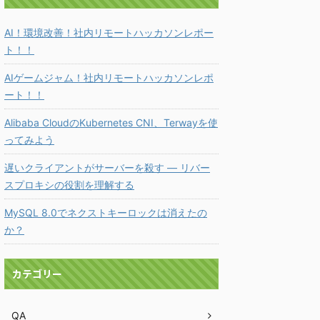
AI！環境改善！社内リモートハッカソンレポー
ト！！
AIゲームジャム！社内リモートハッカソンレポ
ート！！
Alibaba CloudのKubernetes CNI、Terwayを使
ってみよう
遅いクライアントがサーバーを殺す ― リバー
スプロキシの役割を理解する
MySQL 8.0でネクストキーロックは消えたの
か？
カテゴリー
QA