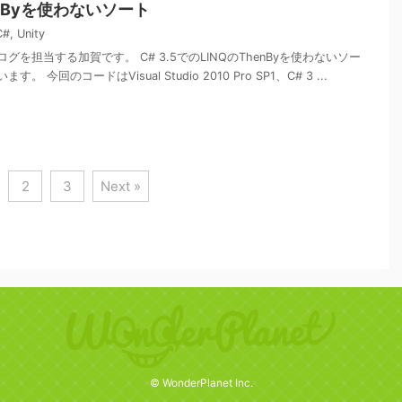
henByを使わないソート
C#
,
Unity
を担当する加賀です。 C# 3.5でのLINQのThenByを使わないソー
 今回のコードはVisual Studio 2010 Pro SP1、C# 3 ...
2
3
Next »
© WonderPlanet Inc.