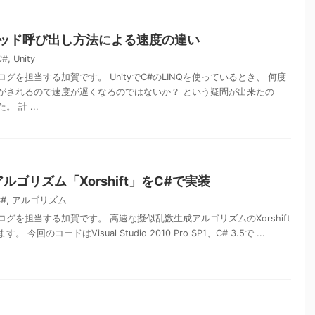
 メソッド呼び出し方法による速度の違い
C#
,
Unity
グを担当する加賀です。 UnityでC#のLINQを使っているとき、 何度
がされるので速度が遅くなるのではないか？ という疑問が出来たの
 計 ...
ゴリズム「Xorshift」をC#で実装
C#
,
アルゴリズム
グを担当する加賀です。 高速な擬似乱数生成アルゴリズムのXorshift
回のコードはVisual Studio 2010 Pro SP1、C# 3.5で ...