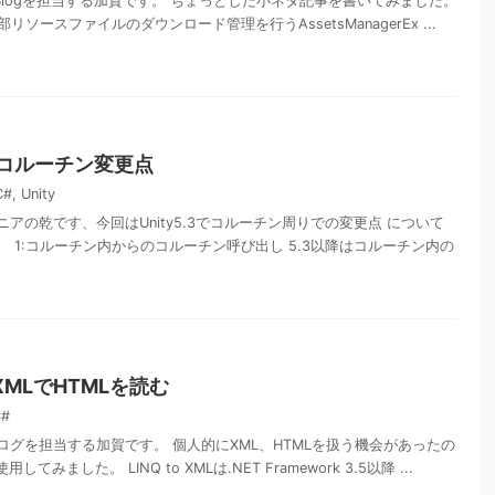
rs' Blogを担当する加賀です。 ちょっとした小ネタ記事を書いてみました。
外部リソースファイルのダウンロード管理を行うAssetsManagerEx ...
.3】コルーチン変更点
C#
,
Unity
アの乾です、今回はUnity5.3でコルーチン周りでの変更点 について
 1:コルーチン内からのコルーチン呼び出し 5.3以降はコルーチン内の
o XMLでHTMLを読む
C#
ログを担当する加賀です。 個人的にXML、HTMLを扱う機会があったの
使用してみました。 LINQ to XMLは.NET Framework 3.5以降 ...