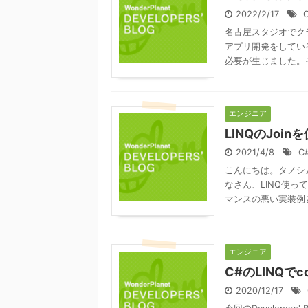
2022/2/17
名古屋スタジオでク
アプリ開発をしてい
必要が生じました。その際
エンジニア
LINQのJo
2021/4/8
C
こんにちは。タノシム
なさん、LINQ使っ
マンスの悪い実装例と 
エンジニア
C#のLINQでc
2020/12/17