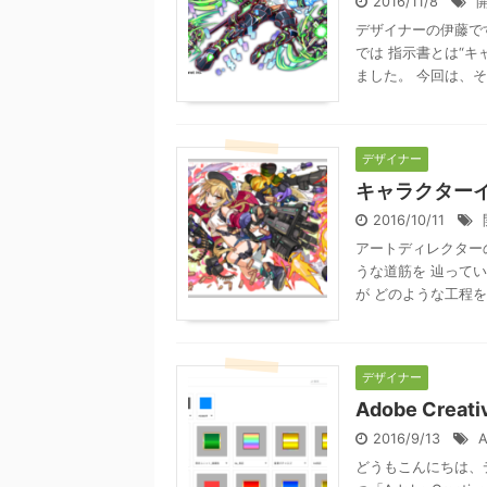
2016/11/8
デザイナーの伊藤で
では 指示書とは“キ
ました。 今回は、その
デザイナー
キャラクター
2016/10/11
アートディレクター
うな道筋を 辿って
が どのような工程を経
デザイナー
Adobe Cre
2016/9/13
A
どうもこんにちは、