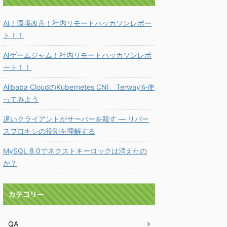
AI！環境改善！社内リモートハッカソンレポー
ト！！
AIゲームジャム！社内リモートハッカソンレポ
ート！！
Alibaba CloudのKubernetes CNI、Terwayを使
ってみよう
遅いクライアントがサーバーを殺す ― リバー
スプロキシの役割を理解する
MySQL 8.0でネクストキーロックは消えたの
か？
カテゴリー
QA