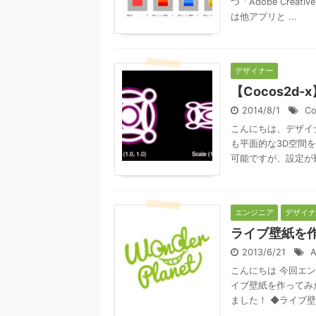
つ「Adobe Cre
は他アプリと ...
デザイナー
【Cocos2
2014/8/1
Co
こんにちは、デザイ
も平面的な3D空間を
可能ですが、設定が難し
エンジニア
デザイナ
ライブ壁紙を
2013/6/21
A
こんにちは 今回エン
イブ壁紙を作ってみ
ました！ ◆ライブ壁紙