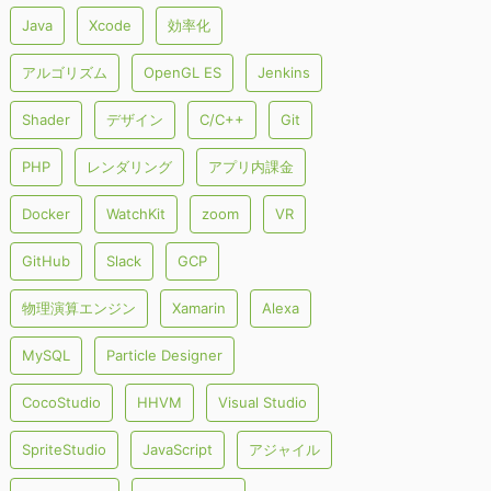
Java
Xcode
効率化
アルゴリズム
OpenGL ES
Jenkins
Shader
デザイン
C/C++
Git
PHP
レンダリング
アプリ内課金
Docker
WatchKit
zoom
VR
GitHub
Slack
GCP
物理演算エンジン
Xamarin
Alexa
MySQL
Particle Designer
CocoStudio
HHVM
Visual Studio
SpriteStudio
JavaScript
アジャイル