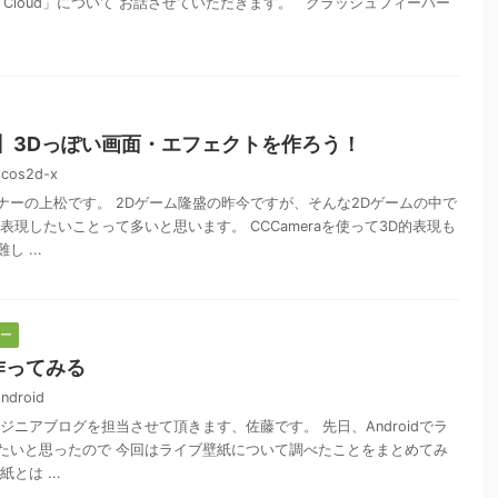
ative Cloud」について お話させていただきます。 クラッシュフィーバー
d-x】3Dっぽい画面・エフェクトを作ろう！
cos2d-x
ナーの上松です。 2Dゲーム隆盛の昨今ですが、そんな2Dゲームの中で
表現したいことって多いと思います。 CCCameraを使って3D的表現も
 ...
ー
作ってみる
ndroid
ジニアブログを担当させて頂きます、佐藤です。 先日、Androidでラ
たいと思ったので 今回はライブ壁紙について調べたことをまとめてみ
とは ...