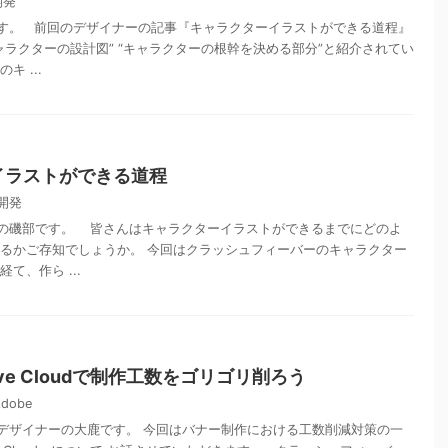
開発
す。 前回のデザイナーの記事『キャラクターイラストができる道程』
ャラクターの設計図” “キャラクターの根幹を決める部分”と紹介されてい
キ ...
イラストができる道程
開発
の磯部です。 皆さんはキャラクターイラストができるまでにどのよ
いるかご存知でしょうか。 今回はクラッシュフィーバーのキャラクター
て、作ら ...
ative Cloudで制作工数をゴリゴリ削ろう
dobe
デザイナーの大鹿です。 今回はバナー制作における工数削減対策の一