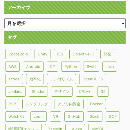
アーカイブ
タグ
Cocos2d-x
Unity
iOS
Objective-C
開発
AWS
Android
C#
Python
Swift
Java
Xcode
効率化
アルゴリズム
OpenGL ES
Jenkins
Shader
デザイン
C/C++
Git
PHP
レンダリング
アプリ内課金
Docker
WatchKit
zoom
VR
GitHub
Slack
GCP
物理演算エンジン
Xamarin
Alexa
MySQL