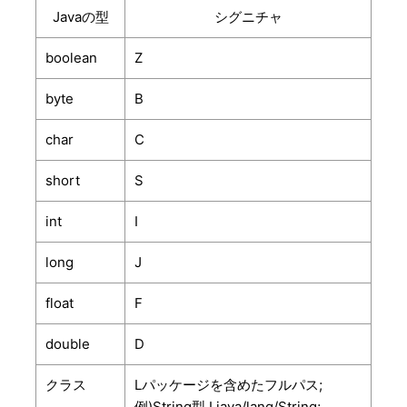
Javaの型
シグニチャ
boolean
Z
byte
B
char
C
short
S
int
I
long
J
float
F
double
D
クラス
Lパッケージを含めたフルパス;
例)String型 Ljava/lang/String;