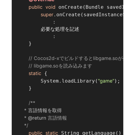
public
void
 onCreate(Bundle savedInsta
super
.onCreate(savedInstanceState
            :

        必要な処理を記述

            :

    }

// Cocos2d-xでビルドするとlibgame.soが生成
// libgame.soを読み込みます  
static
 {

"game"
        System.loadLibrary(
);

    }

/**
     *
 言語情報を取得  
     * 
@return
 言語情報  
     */
public
static
 String getLanguage() {
