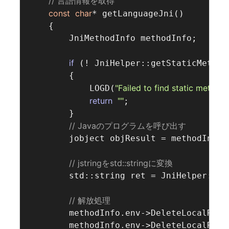
// 言語情報を取得  
const
char
* getLanguageJni()

    {

        JniMethodInfo methodInfo;

if
 (! JniHelper::getStaticMethod
        {

"Failed to find static method
            LOGD(
return
""
;

        }

// Javaのプログラムを呼び出す  
        jobject objResult = methodInfo.
// jstringをstd::stringに変換  
        std::string ret = JniHelper::js
// 解放処理  
        methodInfo.env->DeleteLocalRef(o
        methodInfo.env->DeleteLocalRef(