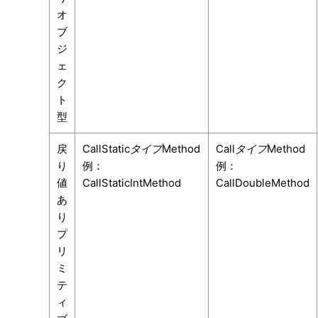
オ
ブ
ジ
ェ
ク
ト
型
戻
CallStatic
タイプ
Method
Call
タイプ
Method
り
例：
例：
値
CallStaticIntMethod
CallDoubleMethod
あ
り
プ
リ
ミ
テ
ィ