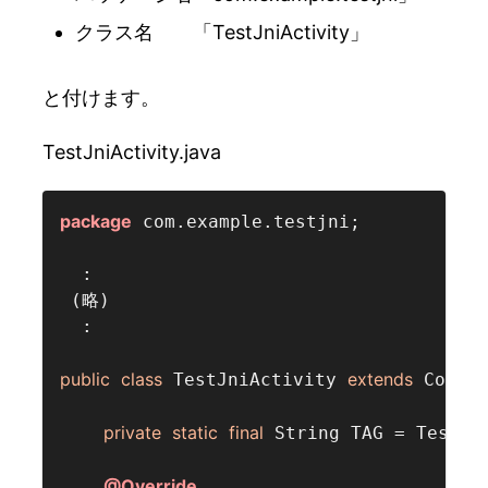
クラス名 「TestJniActivity」
と付けます。
TestJniActivity.java
package
 com.example.testjni;

  :

 (略)

  :

public
class
extends
 TestJniActivity 
 Cocos2
private
static
final
 String TAG = TestJn
@Override