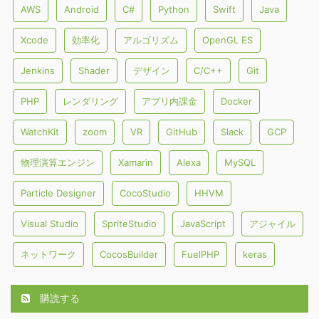
AWS
Android
C#
Python
Swift
Java
Xcode
効率化
アルゴリズム
OpenGL ES
Jenkins
Shader
デザイン
C/C++
Git
PHP
レンダリング
アプリ内課金
Docker
WatchKit
zoom
VR
GitHub
Slack
GCP
物理演算エンジン
Xamarin
Alexa
MySQL
Particle Designer
CocoStudio
HHVM
Visual Studio
SpriteStudio
JavaScript
アジャイル
ネットワーク
CocosBuilder
FuelPHP
keras
購読する