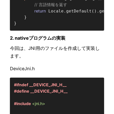
// 言語情報を返す  
return
 Locale.getDefault().getLan
    }

2. nativeプログラムの実装
今回は、JNI用のファイルを作成して実装し
ます。
DeviceJni.h
#ifndef __DEVICE_JNI_H__  
#define __DEVICE_JNI_H__  
#include 
<jni.h>