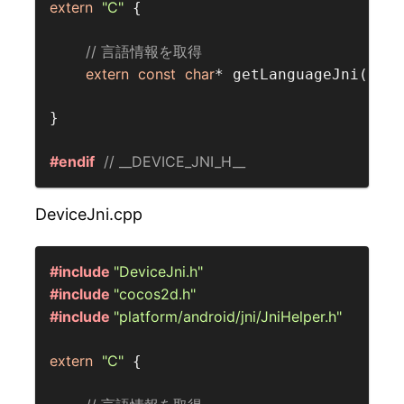
extern
"C"
 {

// 言語情報を取得  
extern
const
char
* getLanguageJni();

}

#endif
// __DEVICE_JNI_H__  
DeviceJni.cpp
#include 
"DeviceJni.h"
#include 
"cocos2d.h"
#include 
"platform/android/jni/JniHelper.h"
extern
"C"
 {
