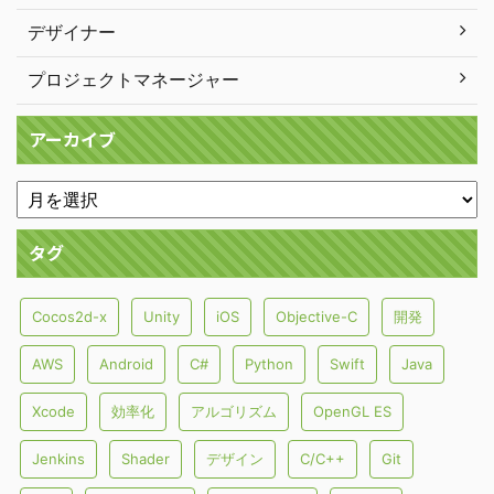
デザイナー
プロジェクトマネージャー
アーカイブ
タグ
Cocos2d-x
Unity
iOS
Objective-C
開発
AWS
Android
C#
Python
Swift
Java
Xcode
効率化
アルゴリズム
OpenGL ES
Jenkins
Shader
デザイン
C/C++
Git