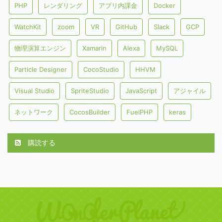
PHP
レンダリング
アプリ内課金
Docker
WatchKit
zoom
VR
GitHub
Slack
GCP
物理演算エンジン
Xamarin
Alexa
MySQL
Particle Designer
CocoStudio
HHVM
Visual Studio
SpriteStudio
JavaScript
アジャイル
ネットワーク
CocosBuilder
FuelPHP
keras
購読する