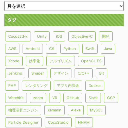
タグ
Cocos2d-x
Unity
iOS
Objective-C
開発
AWS
Android
C#
Python
Swift
Java
Xcode
効率化
アルゴリズム
OpenGL ES
Jenkins
Shader
デザイン
C/C++
Git
PHP
レンダリング
アプリ内課金
Docker
WatchKit
zoom
VR
GitHub
Slack
GCP
物理演算エンジン
Xamarin
Alexa
MySQL
Particle Designer
CocoStudio
HHVM