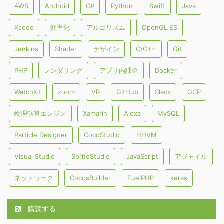
AWS
Android
C#
Python
Swift
Java
Xcode
効率化
アルゴリズム
OpenGL ES
Jenkins
Shader
デザイン
C/C++
Git
PHP
レンダリング
アプリ内課金
Docker
WatchKit
zoom
VR
GitHub
Slack
GCP
物理演算エンジン
Xamarin
Alexa
MySQL
Particle Designer
CocoStudio
HHVM
Visual Studio
SpriteStudio
JavaScript
アジャイル
ネットワーク
CocosBuilder
FuelPHP
keras
購読する