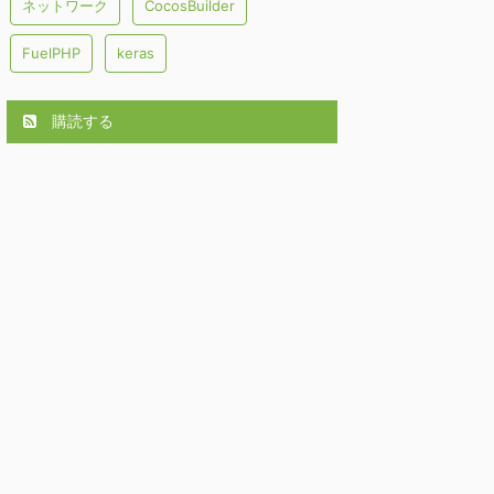
ネットワーク
CocosBuilder
FuelPHP
keras
購読する