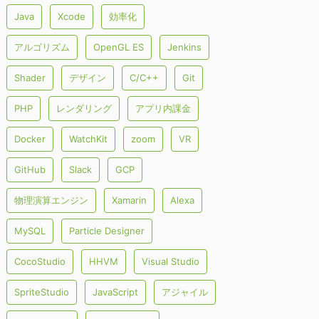
Java
Xcode
効率化
アルゴリズム
OpenGL ES
Jenkins
Shader
デザイン
C/C++
Git
PHP
レンダリング
アプリ内課金
Docker
WatchKit
zoom
VR
GitHub
Slack
GCP
物理演算エンジン
Xamarin
Alexa
MySQL
Particle Designer
CocoStudio
HHVM
Visual Studio
SpriteStudio
JavaScript
アジャイル