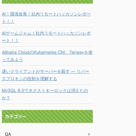
AI！環境改善！社内リモートハッカソンレポー
ト！！
AIゲームジャム！社内リモートハッカソンレポ
ート！！
Alibaba CloudのKubernetes CNI、Terwayを使
ってみよう
遅いクライアントがサーバーを殺す ― リバー
スプロキシの役割を理解する
MySQL 8.0でネクストキーロックは消えたの
か？
カテゴリー
QA