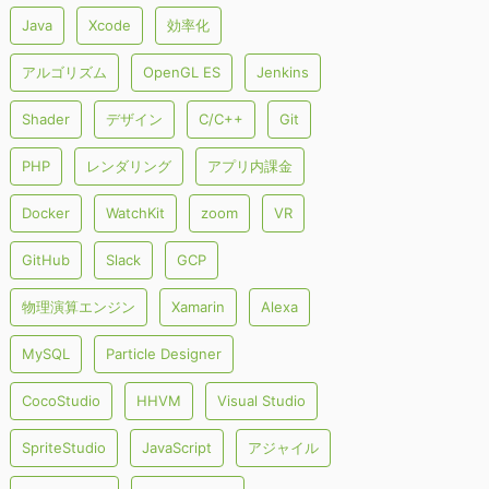
Java
Xcode
効率化
アルゴリズム
OpenGL ES
Jenkins
Shader
デザイン
C/C++
Git
PHP
レンダリング
アプリ内課金
Docker
WatchKit
zoom
VR
GitHub
Slack
GCP
物理演算エンジン
Xamarin
Alexa
MySQL
Particle Designer
CocoStudio
HHVM
Visual Studio
SpriteStudio
JavaScript
アジャイル