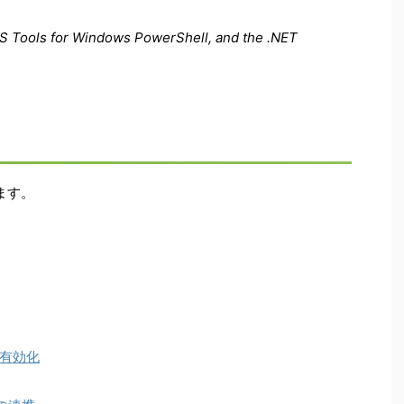
WS Tools for Windows PowerShell, and the .NET
ます。
」の有効化