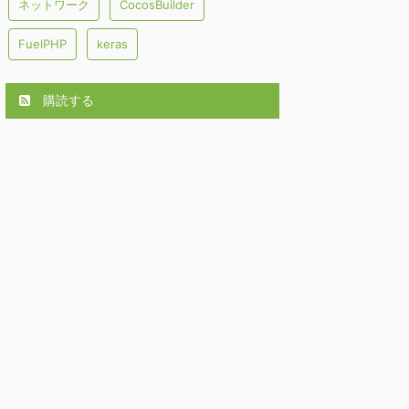
ネットワーク
CocosBuilder
FuelPHP
keras
購読する