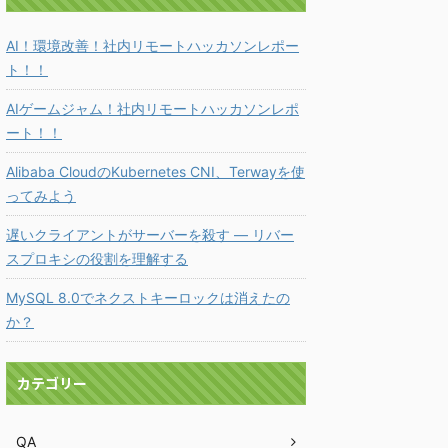
AI！環境改善！社内リモートハッカソンレポー
ト！！
AIゲームジャム！社内リモートハッカソンレポ
ート！！
Alibaba CloudのKubernetes CNI、Terwayを使
ってみよう
遅いクライアントがサーバーを殺す ― リバー
スプロキシの役割を理解する
MySQL 8.0でネクストキーロックは消えたの
か？
カテゴリー
QA