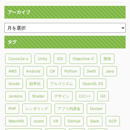
アーカイブ
タグ
Cocos2d-x
Unity
iOS
Objective-C
開発
AWS
Android
C#
Python
Swift
Java
Xcode
効率化
アルゴリズム
OpenGL ES
Jenkins
Shader
デザイン
C/C++
Git
PHP
レンダリング
アプリ内課金
Docker
WatchKit
zoom
VR
GitHub
Slack
GCP