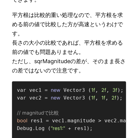
平方根は比較的重い処理なので、平方根を求
める前の値で比較した方が高速というわけで
す。
長さの大小の比較であれば、平方根を求める
前の値でも問題ありません。
ただし、sqrMagnitudeの差が、そのまま長さ
の差ではないので注意です。
new
1f
2f
3f
var vec1 = 
 Vector3 (
, 
, 
);

new
1f
1f
2f
var vec2 = 
 Vector3 (
, 
, 
);

// magnitudで比較  
bool
 res1 = vec1.magnitude > vec2.magnit
"res1:"
Debug.Log (
 + res1);
