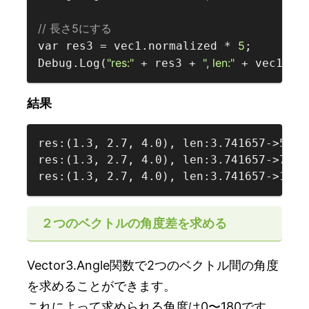
// 長さ5にする  
5
var res3 = vec1.normalized * 
;

"res:"
", len:"
Debug.Log(
 + res3 + 
 + vec1.ma
結果
res:(1.3, 2.7, 4.0), len:3.741657->5

res:(1.3, 2.7, 4.0), len:3.741657->7.483
res:(1.3, 2.7, 4.0), len:3.741657->1.87
２つのベクトルの角度差を求める
Vector3.Angle関数で2つのベクトル間の角度
を求めることができます。
これによって求められる角度は0〜180です。