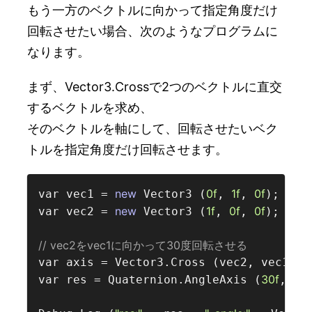
もう一方のベクトルに向かって指定角度だけ
回転させたい場合、次のようなプログラムに
なります。
まず、Vector3.Crossで2つのベクトルに直交
するベクトルを求め、
そのベクトルを軸にして、回転させたいベク
トルを指定角度だけ回転させます。
new
0f
1f
0f
var vec1 = 
 Vector3 (
, 
, 
);

new
1f
0f
0f
var vec2 = 
 Vector3 (
, 
, 
);

// vec2をvec1に向かって30度回転させる  
var axis = Vector3.Cross (vec2, vec1);

30f
var res = Quaternion.AngleAxis (
, axi