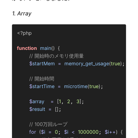
1. Array
<?php
function
main
()
{
// 開始時のメモリ使用量  
$
startMem
=
memory_get_usage
(
true
)
;

// 開始時間  
$
startTime
=
microtime
(
true
)
;

$
array
=
[
1
2
3
]
, 
, 
;

$
result
=
[]
;

// 100万回ループ  
for
(
$
i
=
0
$
i
<
1000000
$
i
++
)
{
; 
; 