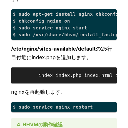
$ sudo apt-get install nginx chkconfig

$ chkconfig nginx on

$ sudo service nginx start

/etc/nginx/sites-available/default
の25行
目付近にindex.phpを追加します。
nginxを再起動します。
4. HHVMの動作確認