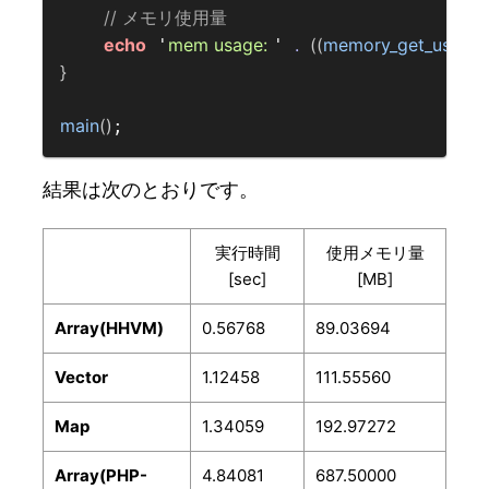
// メモリ使用量  
echo
mem usage: 
.
((
memory_get_usage
(
 '
' 
}
main
()
結果は次のとおりです。
実行時間
使用メモリ量
[sec]
[MB]
Array(HHVM)
0.56768
89.03694
Vector
1.12458
111.55560
Map
1.34059
192.97272
Array(PHP-
4.84081
687.50000