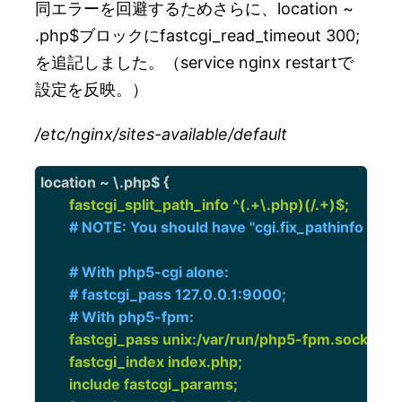
同エラーを回避するためさらに、location ~
.php$ブロックにfastcgi_read_timeout 300;
を追記しました。（service nginx restartで
設定を反映。）
/etc/nginx/sites-available/default
location ~ \.php$ {
        fastcgi_split_path_info ^(.+\.php)(/.+)$;
        # NOTE: You should have "cgi.fix_pathinfo = 0;" 
        # With php5-cgi alone:

        # fastcgi_pass 127.0.0.1:9000;

        # With php5-fpm:
        fastcgi_pass unix:/var/run/php5-fpm.sock;

        fastcgi_index index.php;

        include fastcgi_params;