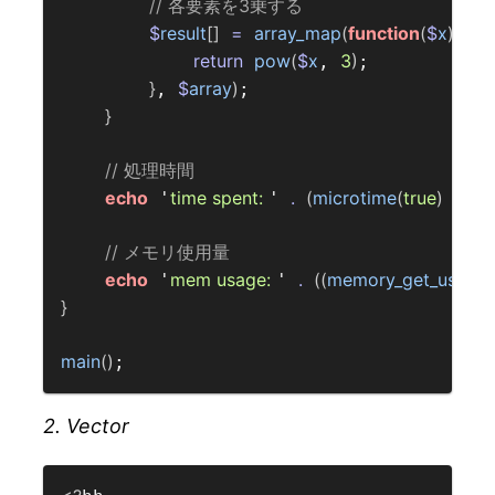
// 各要素を3乗する  
$
result
[]
=
array_map
(
function
(
$
x
)
{
return
pow
(
$
x
3
)
, 
;

}
$
array
)
, 
;

}
// 処理時間  
echo
time spent: 
.
(
microtime
(
true
)
-
$
s
 '
' 
// メモリ使用量  
echo
mem usage: 
.
((
memory_get_usage
(
 '
' 
}
main
()
2. Vector