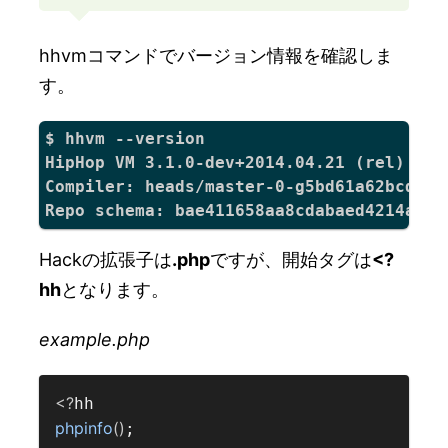
hhvmコマンドでバージョン情報を確認しま
す。
$ hhvm --version

HipHop VM 3.1.0-dev+2014.04.21 (rel)

Compiler: heads/master-0-g5bd61a62bcd931
Hackの拡張子は
.php
ですが、開始タグは
<?
hh
となります。
example.php
<?
phpinfo
()