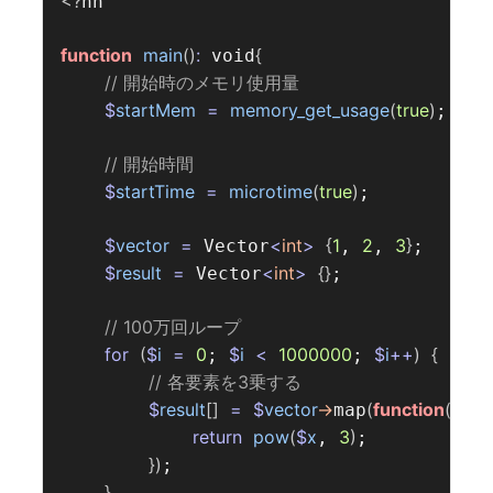
<?
hh

function
main
()
:
{
 void
// 開始時のメモリ使用量  
$
startMem
=
memory_get_usage
(
true
)
;

// 開始時間  
$
startTime
=
microtime
(
true
)
;

$
vector
=
<
int
>
{
1
2
3
}
 Vector
, 
, 
;

$
result
=
<
int
>
{}
 Vector
;

// 100万回ループ  
for
(
$
i
=
0
$
i
<
1000000
$
i
++
)
{
; 
; 
// 各要素を3乗する  
$
result
[]
=
$
vector
->
(
function
(
int
map
return
pow
(
$
x
3
)
, 
;

})
;

}