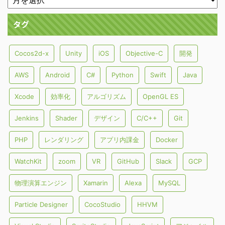
タグ
Cocos2d-x
Unity
iOS
Objective-C
開発
AWS
Android
C#
Python
Swift
Java
Xcode
効率化
アルゴリズム
OpenGL ES
Jenkins
Shader
デザイン
C/C++
Git
PHP
レンダリング
アプリ内課金
Docker
WatchKit
zoom
VR
GitHub
Slack
GCP
物理演算エンジン
Xamarin
Alexa
MySQL
Particle Designer
CocoStudio
HHVM