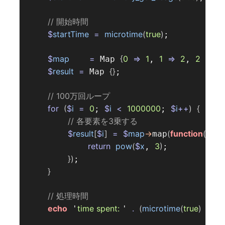
// 開始時間  
$
startTime
=
microtime
(
true
)
;

$
map
=
{
0
=>
1
1
=>
2
2
=>
3
 Map 
, 
, 
$
result
=
{}
 Map 
;

// 100万回ループ  
for
(
$
i
=
0
$
i
<
1000000
$
i
++
)
{
; 
; 
// 各要素を3乗する  
$
result
[
$
i
]
=
$
map
->
(
function
(
int
map
return
pow
(
$
x
3
)
, 
;

})
;

}
// 処理時間  
echo
time spent: 
.
(
microtime
(
true
)
-
$
s
 '
' 