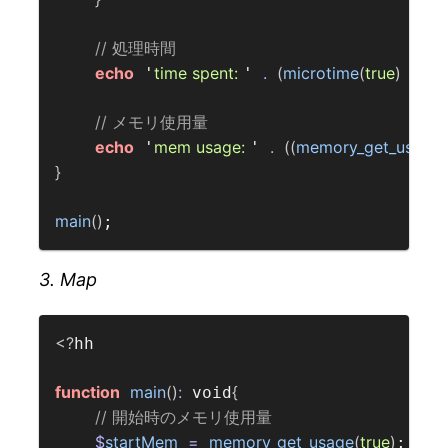
// 処理時間  
echo
time spent: 
.
(
microtime
(
true
)
-
$
s
 '
' 
// メモリ使用量  
echo
mem usage: 
.
((
memory_get_usage
(
 '
' 
}
main
()
3. Map
<?
hh

function
main
()
:
{
 void
// 開始時のメモリ使用量  
$
startMem
=
memory_get_usage
(
true
)
;
