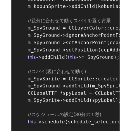
    m_kobunSprite->addChild(kobunLabel);
//親分に合わせて動くスパイを置く背景  
    m_SpyGround = CCLayerColor::create 
    m_SpyGround->ignoreAnchorPointForPo
0.5f
    m_SpyGround->setAnchorPoint(ccp(
    m_SpyGround->setPosition(ccpAdd(cen
this
this
->addChild(
->m_SpyGround);

//スパイ(親に合わせて動く)  
"Icon
    m_SpySprite = CCSprite::create(
    m_SpyGround->addChild(m_SpySprite);

    CCLabelTTF *spyLabel = CCLabelTTF::
    m_SpySprite->addChild(spyLabel);

//スケジュールの設定(30分の１秒)  
this
->schedule(schedule_selector(Hel