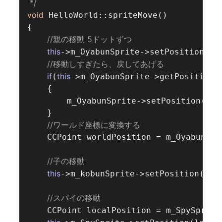
 */
void
 HelloWorld::spriteMove()

{

//親の移動 5ドットずつ  
this
->m_OyabunSprite->setPosition(cc
//移動しすぎたら、戻してあげる  
if
this
(
->m_OyabunSprite->getPosition()
    {

        m_OyabunSprite->setPosition(ccp
    }

//ワールド座標に変換する  
    CCPoint worldPosition = m_OyabunSpr
//子の移動  
this
->m_kobunSprite->setPosition(ccp
//スパイの移動  
    CCPoint localPosition = m_SpySprite