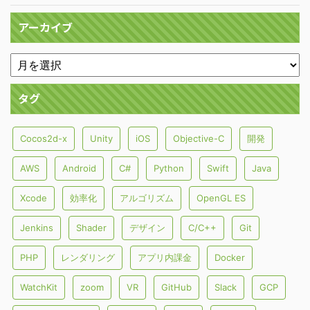
アーカイブ
タグ
Cocos2d-x
Unity
iOS
Objective-C
開発
AWS
Android
C#
Python
Swift
Java
Xcode
効率化
アルゴリズム
OpenGL ES
Jenkins
Shader
デザイン
C/C++
Git
PHP
レンダリング
アプリ内課金
Docker
WatchKit
zoom
VR
GitHub
Slack
GCP