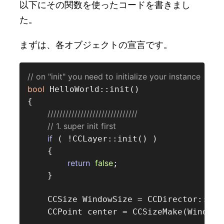
以下にその関数を使ったコードを書きまし
た。
まずは、各オブジェクトの宣言です。
// on "init" you need to initialize your instance  
bool
 HelloWorld::init()

{

//////////////////////////////  
// 1. super init first  
if
 ( !CCLayer::init() )

    {

return
false
;

    }

    CCSize WindowSize = CCDirector::sha
    CCPoint center = CCSizeMake(WindowS