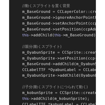
//動くスプライトを置く背景  
    m_BaseGround = CCLayerColor::create
    m_BaseGround->ignoreAnchorPointForP
0.5
    m_BaseGround->setAnchorPoint(ccp(
    m_BaseGround->setPosition(ccpAdd(ce
this
this
->addChild(
->m_BaseGround);

//親分(動くスプライト)  
"
    m_OyabunSprite = CCSprite::create(
0
2
    m_OyabunSprite->setPosition(ccp(
,
    m_BaseGround->addChild(m_OyabunSprit
    CCLabelTTF *OyabunLabel = CCLabelTT
    m_OyabunSprite->addChild(OyabunLabel
//子分(動くスプライトにつられて動く)  
"I
    m_kobunSprite = CCSprite::create(
this
->addChild(m_kobunSprite);

    CCLabelTTF *kobunLabel = CCLabelTTF