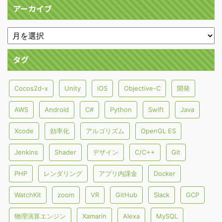
アーカイブ
タグ
Cocos2d-x
Unity
iOS
Objective-C
開発
AWS
Android
C#
Python
Swift
Java
Xcode
効率化
アルゴリズム
OpenGL ES
Jenkins
Shader
デザイン
C/C++
Git
PHP
レンダリング
アプリ内課金
Docker
WatchKit
zoom
VR
GitHub
Slack
GCP
物理演算エンジン
Xamarin
Alexa
MySQL