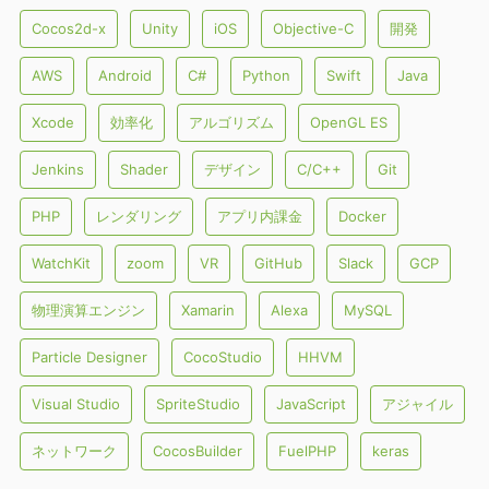
Cocos2d-x
Unity
iOS
Objective-C
開発
AWS
Android
C#
Python
Swift
Java
Xcode
効率化
アルゴリズム
OpenGL ES
Jenkins
Shader
デザイン
C/C++
Git
PHP
レンダリング
アプリ内課金
Docker
WatchKit
zoom
VR
GitHub
Slack
GCP
物理演算エンジン
Xamarin
Alexa
MySQL
Particle Designer
CocoStudio
HHVM
Visual Studio
SpriteStudio
JavaScript
アジャイル
ネットワーク
CocosBuilder
FuelPHP
keras