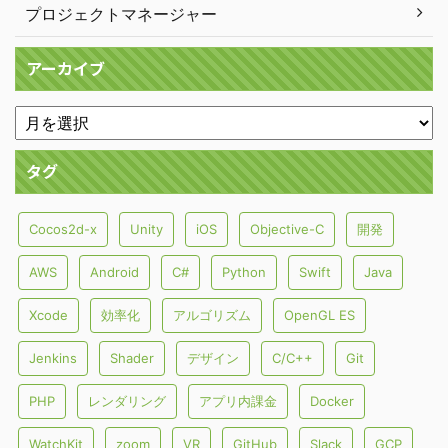
プロジェクトマネージャー
アーカイブ
タグ
Cocos2d-x
Unity
iOS
Objective-C
開発
AWS
Android
C#
Python
Swift
Java
Xcode
効率化
アルゴリズム
OpenGL ES
Jenkins
Shader
デザイン
C/C++
Git
PHP
レンダリング
アプリ内課金
Docker
WatchKit
zoom
VR
GitHub
Slack
GCP