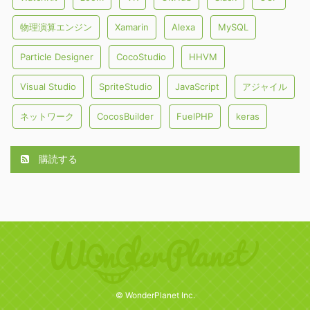
物理演算エンジン
Xamarin
Alexa
MySQL
Particle Designer
CocoStudio
HHVM
Visual Studio
SpriteStudio
JavaScript
アジャイル
ネットワーク
CocosBuilder
FuelPHP
keras
購読する
© WonderPlanet Inc.