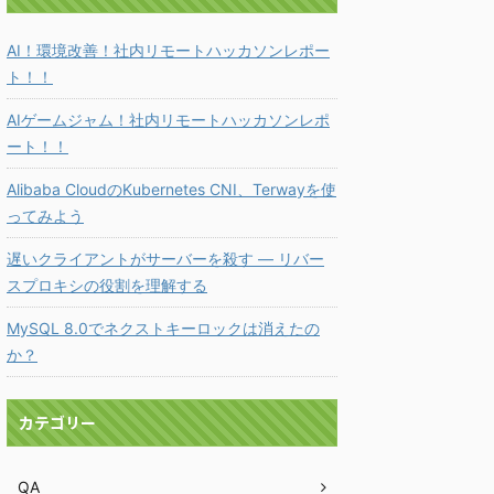
AI！環境改善！社内リモートハッカソンレポー
ト！！
AIゲームジャム！社内リモートハッカソンレポ
ート！！
Alibaba CloudのKubernetes CNI、Terwayを使
ってみよう
遅いクライアントがサーバーを殺す ― リバー
スプロキシの役割を理解する
MySQL 8.0でネクストキーロックは消えたの
か？
カテゴリー
QA