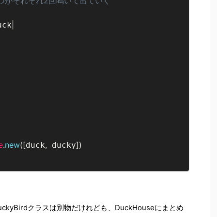
やつがそれぞれ2回鳴いて出ていく
|
uck
e
.
new
(
[
,
]
)
duck
 ducky
kyBirdクラスは別物だけれども、DuckHouseにまとめ