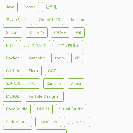
Java
Xcode
効率化
アルゴリズム
OpenGL ES
Jenkins
Shader
デザイン
C/C++
Git
PHP
レンダリング
アプリ内課金
Docker
WatchKit
zoom
VR
GitHub
Slack
GCP
物理演算エンジン
Xamarin
Alexa
MySQL
Particle Designer
CocoStudio
HHVM
Visual Studio
SpriteStudio
JavaScript
アジャイル