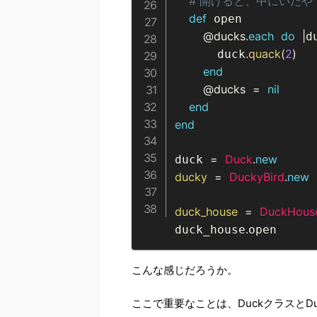
# 開けると、中にいた
def
 open

@ducks
.
each
do
|
d
.
quack
(
2
)
      duck
end
@ducks
=
nil
end
end
=
Duck
.
new
duck 
ducky
=
DuckyBird
.
new
duck_house
=
DuckHous
.
duck_house
open
こんな感じだろうか。
ここで重要なことは、DuckクラスとDuc