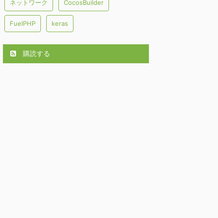
ネットワーク
CocosBuilder
FuelPHP
keras
購読する