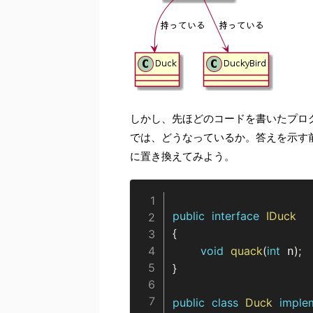
しかし、先ほどのコードを書いたプロ
では、どうなっているか。答えを示す前
に置き換えてみよう。
public
interface
IDuck
{
void
quack
(
int
)
;
 n
}
public
class
Duck
imple