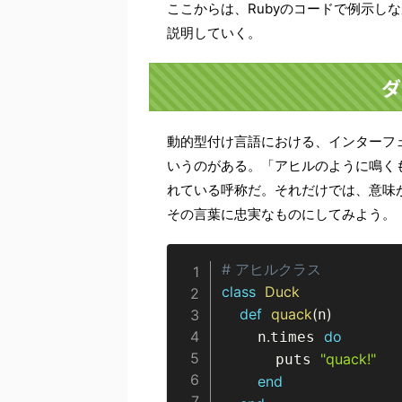
ここからは、Rubyのコードで例示し
説明していく。
ダ
動的型付け言語における、インターフ
いうのがある。「アヒルのように鳴く
れている呼称だ。それだけでは、意味
その言葉に忠実なものにしてみよう。
# アヒルクラス
class
Duck
def
quack
(
)
n
.
do
    n
times 
"quack!"
      puts 
end