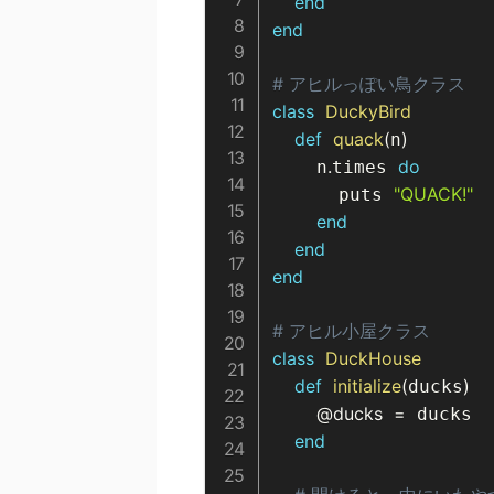
end
end
# アヒルっぽい鳥クラス
class
DuckyBird
def
quack
(
)
n
.
do
    n
times 
"QUACK!"
      puts 
end
end
end
# アヒル小屋クラス
class
DuckHouse
def
initialize
(
)
ducks
@ducks
=
 ducks

end