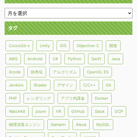
タグ
Cocos2d-x
Unity
iOS
Objective-C
開発
AWS
Android
C#
Python
Swift
Java
Xcode
効率化
アルゴリズム
OpenGL ES
Jenkins
Shader
デザイン
C/C++
Git
PHP
レンダリング
アプリ内課金
Docker
WatchKit
zoom
VR
GitHub
Slack
GCP
物理演算エンジン
Xamarin
Alexa
MySQL