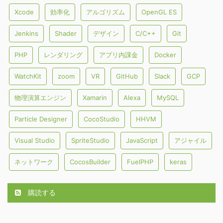
Xcode
効率化
アルゴリズム
OpenGL ES
Jenkins
Shader
デザイン
C/C++
Git
PHP
レンダリング
アプリ内課金
Docker
WatchKit
zoom
VR
GitHub
Slack
GCP
物理演算エンジン
Xamarin
Alexa
MySQL
Particle Designer
CocoStudio
HHVM
Visual Studio
SpriteStudio
JavaScript
アジャイル
ネットワーク
CocosBuilder
FuelPHP
keras
購読する