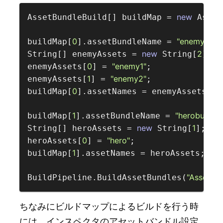
new
AssetBundleBuild[] buildMap = 
 Asset
0
"enemybund
buildMap[
].assetBundleName = 
new
2
String[] enemyAssets = 
 String[
];

0
"enemy1"
enemyAssets[
] = 
;

1
"enemy2"
enemyAssets[
] = 
;

0
buildMap[
].assetNames = enemyAssets;  
1
"herobundle
buildMap[
].assetBundleName = 
new
1
String[] heroAssets = 
 String[
];

0
"hero"
heroAssets[
] = 
;

1
/
buildMap[
].assetNames = heroAssets;  
"AssetBun
BuildPipeline.BuildAssetBundles(
ちなみにビルドマップによるビルドを行う時
には、インスペクタのアセットバンドル設定