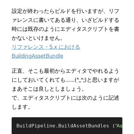
設定が終わったらビルドを行いますが、リフ
ァレンスに書いてある通り、いざビルドする
時には既存のようにエディタスクリプトを書
かないといけません。
リファレンス - 5.x における
BuildingAssetBundle
正直、そこも最初からエディタでやれるよう
にしておいてくれても……(^_^;)と思いますが
まあそこは良しとしましょう。
で、エディタスクリプトには次のように記述
します。
"AssetB
BuildPipeline.BuildAssetBundles (