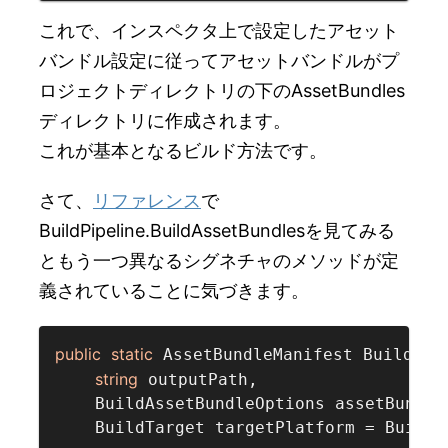
これで、インスペクタ上で設定したアセット
バンドル設定に従ってアセットバンドルがプ
ロジェクトディレクトリの下のAssetBundles
ディレクトリに作成されます。
これが基本となるビルド方法です。
さて、
リファレンス
で
BuildPipeline.BuildAssetBundlesを見てみる
ともう一つ異なるシグネチャのメソッドが定
義されていることに気づきます。
public
static
 AssetBundleManifest BuildAsse
string
 outputPath,

    BuildAssetBundleOptions assetBundle
    BuildTarget targetPlatform = BuildTa