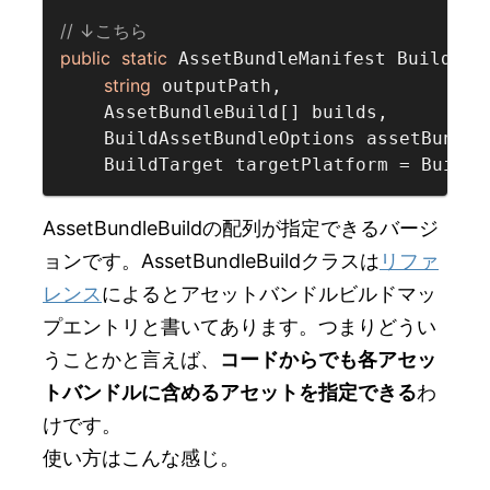
// ↓こちら  
public
static
 AssetBundleManifest BuildAsse
string
 outputPath,

    AssetBundleBuild[] builds,

    BuildAssetBundleOptions assetBundle
AssetBundleBuildの配列が指定できるバージ
ョンです。AssetBundleBuildクラスは
リファ
レンス
によるとアセットバンドルビルドマッ
プエントリと書いてあります。つまりどうい
うことかと言えば、
コードからでも各アセッ
トバンドルに含めるアセットを指定できる
わ
けです。
使い方はこんな感じ。