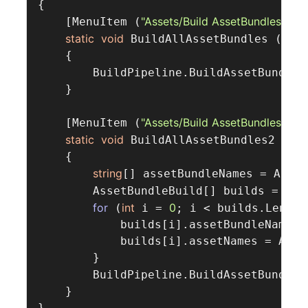
{

"Assets/Build AssetBundles"
    [MenuItem (
)]

static
void
 BuildAllAssetBundles ()

    {

        BuildPipeline.BuildAssetBundles
    }

"Assets/Build AssetBundles2"
    [MenuItem (
)]

static
void
 BuildAllAssetBundles2 ()

    {

string
[] assetBundleNames = Asset
new
        AssetBundleBuild[] builds = 
for
int
0
 (
 i = 
; i < builds.Length
            builds[i].assetBundleName =
            builds[i].assetNames = Asse
        }

        BuildPipeline.BuildAssetBundles
    }
