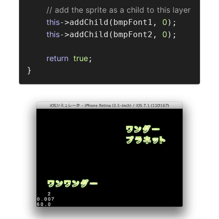
// add the sprite as a child to this layer  
this
0
->addChild(bmpFont1, 
);

this
0
->addChild(bmpFont2, 
);

return
true
;
