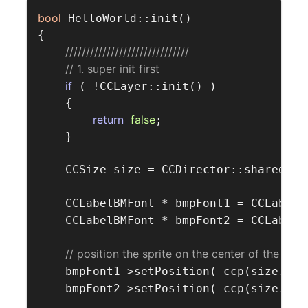
bool
 HelloWorld::init()

{

//////////////////////////////  
// 1. super init first  
if
 ( !CCLayer::init() )

    {

return
false
;

    }

    CCSize size = CCDirector::sharedDir
    CCLabelBMFont * bmpFont1 = CCLabelB
    CCLabelBMFont * bmpFont2 = CCLabelB
// position the sprite on the center of the scre
    bmpFont1->setPosition( ccp(size.wid
    bmpFont2->setPosition( ccp(size.wid