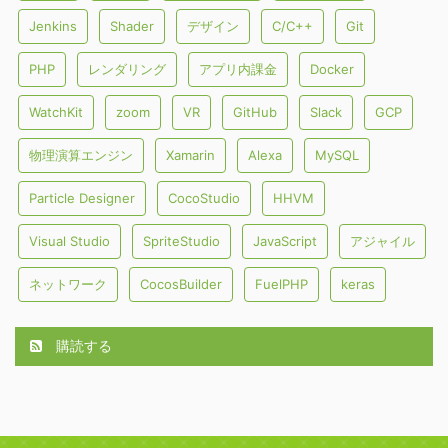
Jenkins
Shader
デザイン
C/C++
Git
PHP
レンダリング
アプリ内課金
Docker
WatchKit
zoom
VR
GitHub
Slack
GCP
物理演算エンジン
Xamarin
Alexa
MySQL
Particle Designer
CocoStudio
HHVM
Visual Studio
SpriteStudio
JavaScript
アジャイル
ネットワーク
CocosBuilder
FuelPHP
keras
購読する