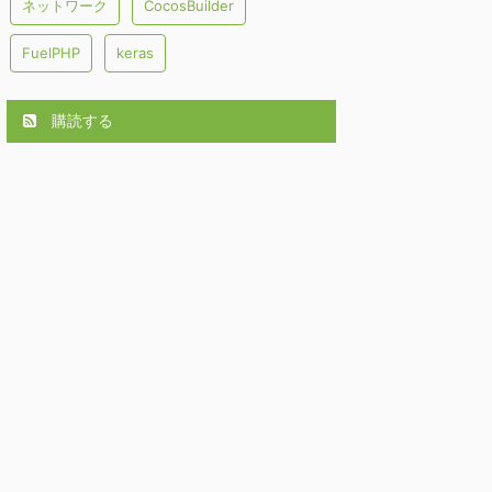
ネットワーク
CocosBuilder
FuelPHP
keras
購読する