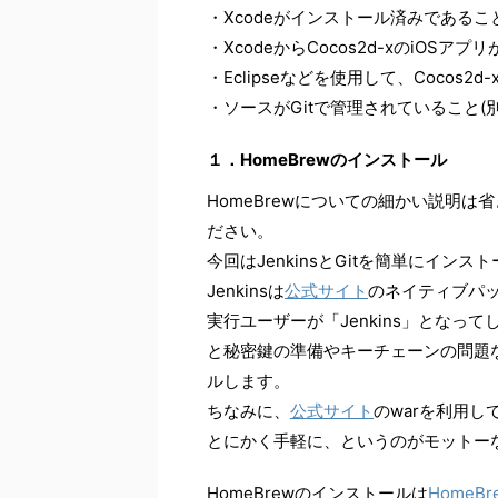
・Xcodeがインストール済みであるこ
・XcodeからCocos2d-xのiO
・Eclipseなどを使用して、Cocos2
・ソースがGitで管理されていること
１．HomeBrewのインストール
HomeBrewについての細かい説明は省
ださい。
今回はJenkinsとGitを簡単にイン
Jenkinsは
公式サイト
のネイティブパ
実行ユーザーが「Jenkins」となっ
と秘密鍵の準備やキーチェーンの問題な
ルします。
ちなみに、
公式サイト
のwarを利用し
とにかく手軽に、というのがモットー
HomeBrewのインストールは
HomeB