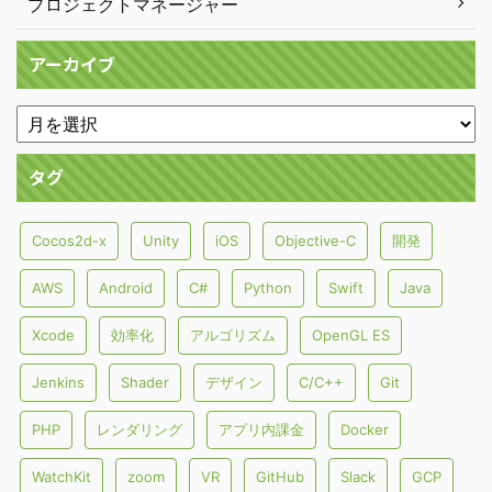
プロジェクトマネージャー
アーカイブ
タグ
Cocos2d-x
Unity
iOS
Objective-C
開発
AWS
Android
C#
Python
Swift
Java
Xcode
効率化
アルゴリズム
OpenGL ES
Jenkins
Shader
デザイン
C/C++
Git
PHP
レンダリング
アプリ内課金
Docker
WatchKit
zoom
VR
GitHub
Slack
GCP