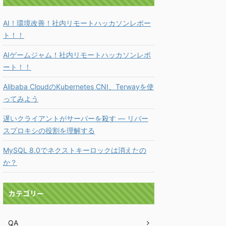
AI！環境改善！社内リモートハッカソンレポー
ト！！
AIゲームジャム！社内リモートハッカソンレポ
ート！！
Alibaba CloudのKubernetes CNI、Terwayを使
ってみよう
遅いクライアントがサーバーを殺す ― リバー
スプロキシの役割を理解する
MySQL 8.0でネクストキーロックは消えたの
か？
カテゴリー
QA