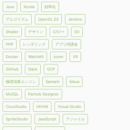
Java
Xcode
効率化
アルゴリズム
OpenGL ES
Jenkins
Shader
デザイン
C/C++
Git
PHP
レンダリング
アプリ内課金
Docker
WatchKit
zoom
VR
GitHub
Slack
GCP
物理演算エンジン
Xamarin
Alexa
MySQL
Particle Designer
CocoStudio
HHVM
Visual Studio
SpriteStudio
JavaScript
アジャイル