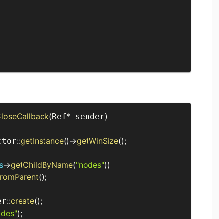
loseCallback
(
*
)
Ref
 sender
::
getInstance
(
)
-
getWinSize
(
)
;
ctor
is
-
getChildByName
(
"nodes"
)
)
romParent
(
)
;
::
create
(
)
;
er
odes"
)
;