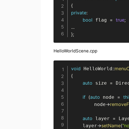
{
private
:
bool
=
true
;
 flag 
.
.
.
}
;
HelloWorldScene.cpp
void
::
menuC
 HelloWorld
{
auto
=
 size 
 Dire
if
(
auto
=
th
 node 
-
removeF
        node
auto
=
 layer 
 Lay
-
setName
(
"n
    layer