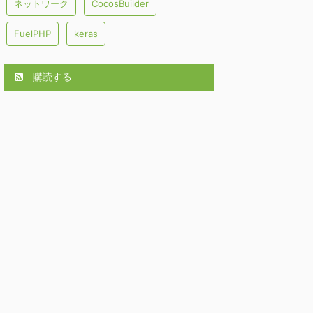
ネットワーク
CocosBuilder
FuelPHP
keras
購読する